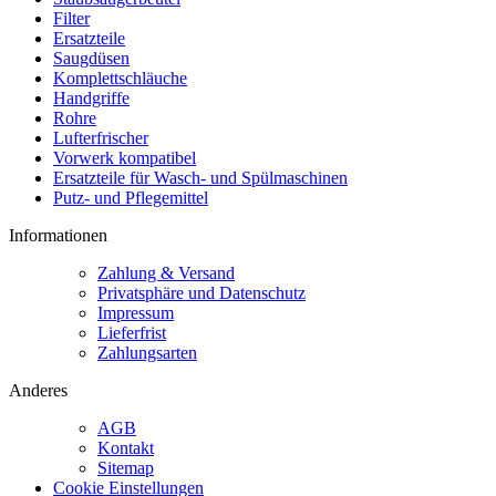
Filter
Ersatzteile
Saugdüsen
Komplettschläuche
Handgriffe
Rohre
Lufterfrischer
Vorwerk kompatibel
Ersatzteile für Wasch- und Spülmaschinen
Putz- und Pflegemittel
Informationen
Zahlung & Versand
Privatsphäre und Datenschutz
Impressum
Lieferfrist
Zahlungsarten
Anderes
AGB
Kontakt
Sitemap
Cookie Einstellungen