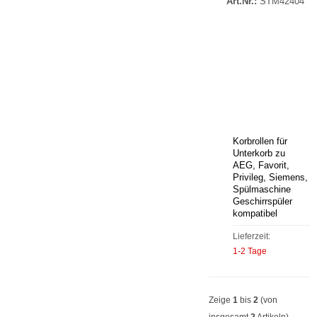
Art.Nr.:
STM42404
Korbrollen für
Unterkorb zu
AEG, Favorit,
Privileg, Siemens,
Spülmaschine
Geschirrspüler
kompatibel
Lieferzeit:
1-2 Tage
Zeige
1
bis
2
(von