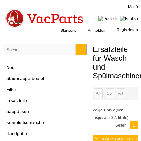
Menü
Registrieren
Startseite
Anmelden
Ersatzteile
für Wasch-
und
Neu
Spülmaschine
Staubsaugerbeutel
Filter
Ersatzteile
Zeige
1
bis
2
(von
Saugdüsen
insgesamt
2
Artikeln)
Komplettschläuche
Seiten:
1
Handgriffe
Artikelnummer
Artikelbeschreibun