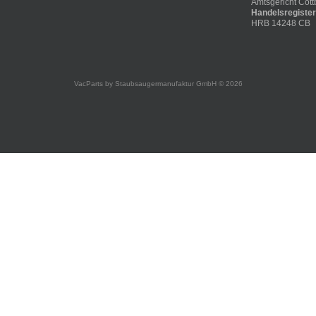
Amtsgericht Cott
Handelsregiste
HRB 14248 CB
VacParts by Staubsaugermanufaktur GmbH © 2026