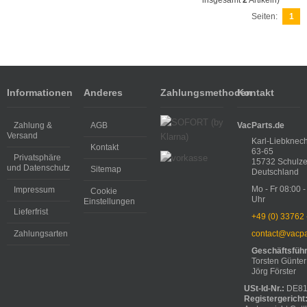
insgesamt
2
Artikeln)
Seiten:
1
Informationen
Anderes
Zahlungsmethoden
Kontakt
Zahlung &
AGB
VacParts.de
Versand
Karl-Liebknech
Kontakt
63-65
Privatsphäre
15732 Schulze
und Datenschutz
Sitemap
Deutschland
Mo - Fr 08:00 -
Impressum
Cookie
Uhr
Einstellungen
Lieferfrist
+49 (0) 33762
Zahlungsarten
contact@vacpa
Geschäftsfüh
Torsten Günter
Jörg Förster
USt-Id-Nr.:
DE81
Registergericht