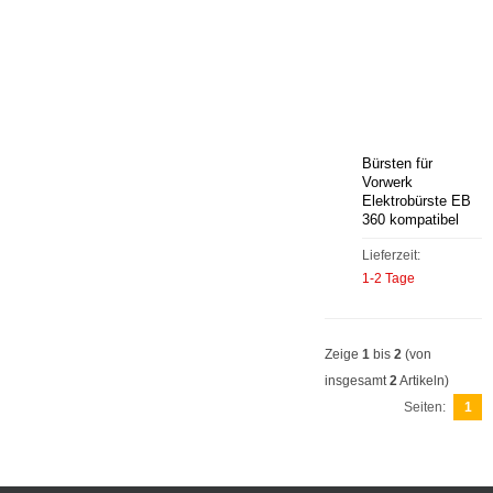
Bürsten für
Vorwerk
Elektrobürste EB
360 kompatibel
Lieferzeit:
1-2 Tage
Zeige
1
bis
2
(von
insgesamt
2
Artikeln)
Seiten:
1