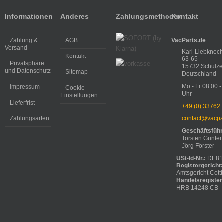
Informationen
Anderes
Zahlungsmethoden
Kontakt
Zahlung &
AGB
VacParts.de
Versand
Karl-Liebknech
Kontakt
63-65
Privatsphäre
15732 Schulze
und Datenschutz
Sitemap
Deutschland
Mo - Fr 08:00 -
Impressum
Cookie
Uhr
Einstellungen
Lieferfrist
+49 (0) 33762
Zahlungsarten
contact@vacpa
Geschäftsfüh
Torsten Günter
Jörg Förster
USt-Id-Nr.:
DE81
Registergericht
Amtsgericht Cott
Handelsregiste
HRB 14248 CB