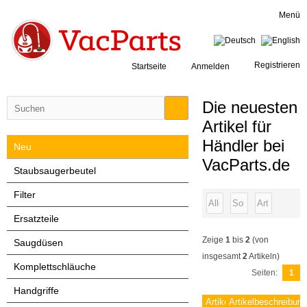
Menü
Registrieren
Startseite
Anmelden
Die neuesten
Artikel für
Händler bei
Neu
VacParts.de
Staubsaugerbeutel
Filter
Ersatzteile
Zeige
1
bis
2
(von
Saugdüsen
insgesamt
2
Artikeln)
Komplettschläuche
Seiten:
1
Handgriffe
Artikelnummer
Artikelbeschreibun