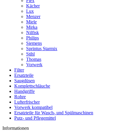
Flex
Kächer
Lux
Menzer
Miele
Mirka
Nilfisk
Philips
Siemens
Sprintus Starmix
Stihl
Thomas
Vorwerk
Filter
Ersatzteile
Saugdüsen
Komplettschläuche
Handgriffe
Rohre
Lufterfrischer
Vorwerk kompatibel
Ersatzteile für Wasch- und Spülmaschinen
Putz- und Pflegemittel
Informationen