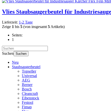
Vlies Staubsaugerbeutel für Industriesaug
Lieferzeit:
1-2 Tage
Zeige
1
bis
5
(von insgesamt
5
Artikeln)
Seiten:
1
Suchen
Suchen
Neu
Staubsaugerbeutel
Topseller
Universal
AEG
Berner
Bosch
Cleancraft
Eibenstock
Festool
Fimap